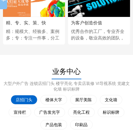
精、专、实、策、快
为客户创造价值
精：规模大、经验多、案例
优秀合作的工厂，专业齐全
多；专：专注一件事，分工
的设备，敬业高效的团队，
更细；实：化繁为简，深入
经济固定的供应商，完善热
浅出；策：听懂客户，拿出
情的售后服务。
策略；快：市场反应快、任
务完成快。
业务中心
大型户外广告 连锁店招门头 楼宇亮化 专卖店装修 VI导视系统 党建文
化墙 标识标牌
店招门头
楼体大字
展厅美陈
文化墙
宣传栏
广告发光字
亮化工程
标识标牌
产品包装
印刷品