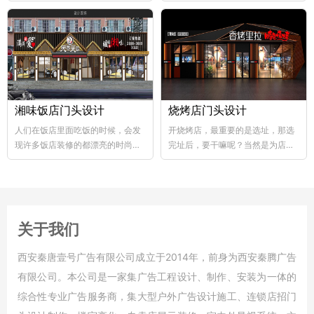
abs韧性好、不易破碎...
个层次，这样...
湘味饭店门头设计
烧烤店门头设计
人们在饭店里面吃饭的时候，会发
开烧烤店，最重要的是选址，那选
现许多饭店装修的都漂亮的时尚，
完址后，要干嘛呢？当然是为店铺
好的饭店装修，也能够...
装修了，要知道烧烤店的装修...
关于我们
西安秦唐壹号广告有限公司成立于2014年，前身为西安秦腾广告
有限公司。本公司是一家集广告工程设计、制作、安装为一体的
综合性专业广告服务商，集大型户外广告设计施工、连锁店招门