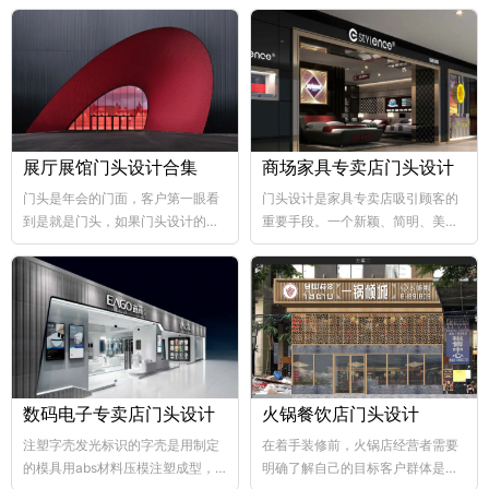
展厅展馆门头设计合集
商场家具专卖店门头设计
门头是年会的门面，客户第一眼看
门头设计是家具专卖店吸引顾客的
到是就是门头，如果门头设计的比
重要手段。一个新颖、简明、美观
较好，那年会也向...
大方的门...
数码电子专卖店门头设计
火锅餐饮店门头设计
注塑字壳发光标识的字壳是用制定
在着手装修前，火锅店经营者需要
的模具用abs材料压模注塑成型，
明确了解自己的目标客户群体是哪