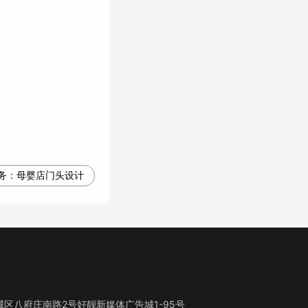
务：
母婴店门头设计
区八府庄南路2号好靓新媒体广告城1-95号