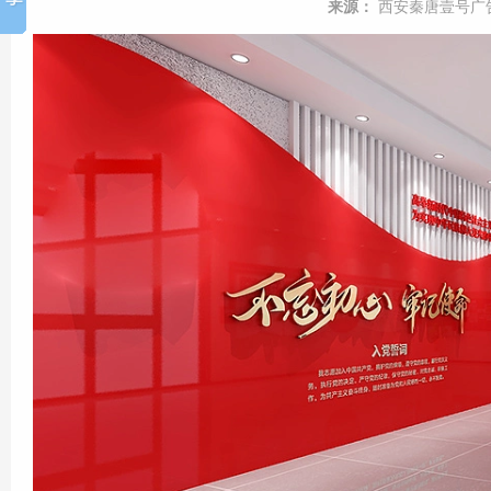
来源：
西安秦唐壹号广