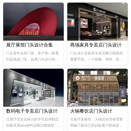
展厅展馆门头设计合集
商场家具专卖店门头设计
门头是年会的门面，客户第一眼看
门头设计是家具专卖店吸引顾客的
到是就是门头，如果门头设计的比
重要手段。一个新颖、简明、美观
较好，那年会也向...
大方的门...
数码电子专卖店门头设计
火锅餐饮店门头设计
注塑字壳发光标识的字壳是用制定
在着手装修前，火锅店经营者需要
的模具用abs材料压模注塑成型，
明确了解自己的目标客户群体是哪