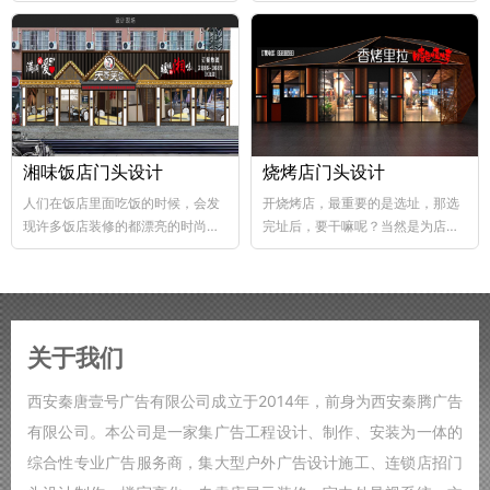
abs韧性好、不易破碎...
个层次，这样...
湘味饭店门头设计
烧烤店门头设计
人们在饭店里面吃饭的时候，会发
开烧烤店，最重要的是选址，那选
现许多饭店装修的都漂亮的时尚，
完址后，要干嘛呢？当然是为店铺
好的饭店装修，也能够...
装修了，要知道烧烤店的装修...
关于我们
西安秦唐壹号广告有限公司成立于2014年，前身为西安秦腾广告
有限公司。本公司是一家集广告工程设计、制作、安装为一体的
综合性专业广告服务商，集大型户外广告设计施工、连锁店招门