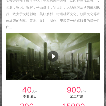
头设计制作；楼宇亮化；专卖店展示装修；室内外导视系统；文
化墙；标识、标牌；平面设计；VI设计；大型商演活动的策划执
行；致力于文明创建、美好乡村、街道社区文化、校园文化等宣
传标牌的创意、策划、设计、制作、安装等一站式服务的综合性
广...
40
900
人+
㎡+
专业团队
加工厂房