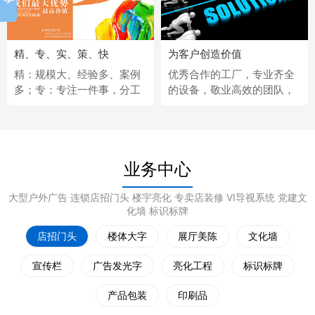
精、专、实、策、快
为客户创造价值
精：规模大、经验多、案例
优秀合作的工厂，专业齐全
多；专：专注一件事，分工
的设备，敬业高效的团队，
更细；实：化繁为简，深入
经济固定的供应商，完善热
浅出；策：听懂客户，拿出
情的售后服务。
策略；快：市场反应快、任
务完成快。
业务中心
大型户外广告 连锁店招门头 楼宇亮化 专卖店装修 VI导视系统 党建文
化墙 标识标牌
店招门头
楼体大字
展厅美陈
文化墙
宣传栏
广告发光字
亮化工程
标识标牌
产品包装
印刷品