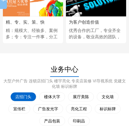
精、专、实、策、快
为客户创造价值
精：规模大、经验多、案例
优秀合作的工厂，专业齐全
多；专：专注一件事，分工
的设备，敬业高效的团队，
更细；实：化繁为简，深入
经济固定的供应商，完善热
浅出；策：听懂客户，拿出
情的售后服务。
策略；快：市场反应快、任
务完成快。
业务中心
大型户外广告 连锁店招门头 楼宇亮化 专卖店装修 VI导视系统 党建文
化墙 标识标牌
店招门头
楼体大字
展厅美陈
文化墙
宣传栏
广告发光字
亮化工程
标识标牌
产品包装
印刷品