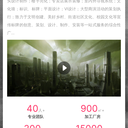
头设计制作；楼宇亮化；专卖店展示装修；室内外导视系统；文
化墙；标识、标牌；平面设计；VI设计；大型商演活动的策划执
行；致力于文明创建、美好乡村、街道社区文化、校园文化等宣
传标牌的创意、策划、设计、制作、安装等一站式服务的综合性
广...
40
900
人+
㎡+
专业团队
加工厂房