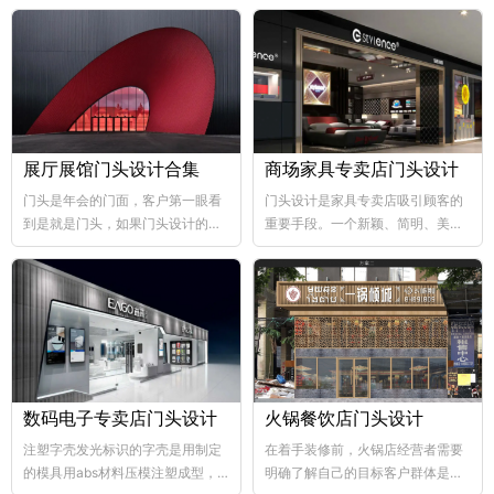
展厅展馆门头设计合集
商场家具专卖店门头设计
门头是年会的门面，客户第一眼看
门头设计是家具专卖店吸引顾客的
到是就是门头，如果门头设计的比
重要手段。一个新颖、简明、美观
较好，那年会也向...
大方的门...
数码电子专卖店门头设计
火锅餐饮店门头设计
注塑字壳发光标识的字壳是用制定
在着手装修前，火锅店经营者需要
的模具用abs材料压模注塑成型，
明确了解自己的目标客户群体是哪