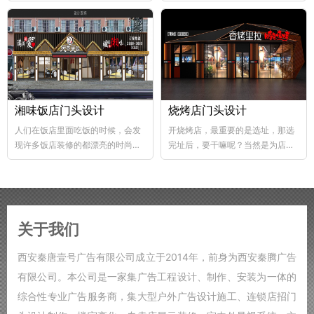
abs韧性好、不易破碎...
个层次，这样...
湘味饭店门头设计
烧烤店门头设计
人们在饭店里面吃饭的时候，会发
开烧烤店，最重要的是选址，那选
现许多饭店装修的都漂亮的时尚，
完址后，要干嘛呢？当然是为店铺
好的饭店装修，也能够...
装修了，要知道烧烤店的装修...
关于我们
西安秦唐壹号广告有限公司成立于2014年，前身为西安秦腾广告
有限公司。本公司是一家集广告工程设计、制作、安装为一体的
综合性专业广告服务商，集大型户外广告设计施工、连锁店招门