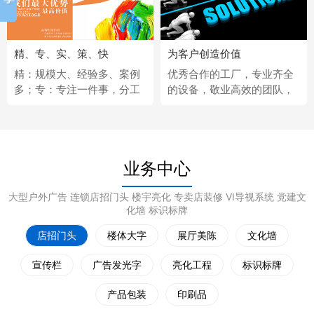
精、专、实、策、快
为客户创造价值
精：规模大、经验多、案例
优秀合作的工厂，专业齐全
多；专：专注一件事，分工
的设备，敬业高效的团队，
更细；实：化繁为简，深入
经济固定的供应商，完善热
浅出；策：听懂客户，拿出
情的售后服务。
策略；快：市场反应快、任
务完成快。
业务中心
大型户外广告 连锁店招门头 楼宇亮化 专卖店装修 VI导视系统 党建文
化墙 标识标牌
店招门头
楼体大字
展厅美陈
文化墙
宣传栏
广告发光字
亮化工程
标识标牌
产品包装
印刷品