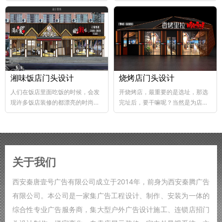
abs韧性好、不易破碎...
个层次，这样...
湘味饭店门头设计
烧烤店门头设计
人们在饭店里面吃饭的时候，会发
开烧烤店，最重要的是选址，那选
现许多饭店装修的都漂亮的时尚，
完址后，要干嘛呢？当然是为店铺
好的饭店装修，也能够...
装修了，要知道烧烤店的装修...
关于我们
西安秦唐壹号广告有限公司成立于2014年，前身为西安秦腾广告
有限公司。本公司是一家集广告工程设计、制作、安装为一体的
综合性专业广告服务商，集大型户外广告设计施工、连锁店招门