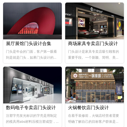
展厅展馆门头设计合集
商场家具专卖店门头设计
门头是年会的门面，客户第一眼看
门头设计是家具专卖店吸引顾客的
到是就是门头，如果门头设计的比
重要手段。一个新颖、简明、美观
较好，那年会也向...
大方的门...
数码电子专卖店门头设计
火锅餐饮店门头设计
注塑字壳发光标识的字壳是用制定
在着手装修前，火锅店经营者需要
的模具用abs材料压模注塑成型，
明确了解自己的目标客户群体是哪