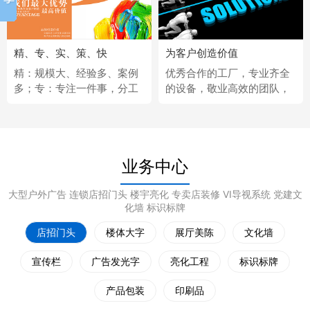
精、专、实、策、快
为客户创造价值
精：规模大、经验多、案例
优秀合作的工厂，专业齐全
多；专：专注一件事，分工
的设备，敬业高效的团队，
更细；实：化繁为简，深入
经济固定的供应商，完善热
浅出；策：听懂客户，拿出
情的售后服务。
策略；快：市场反应快、任
务完成快。
业务中心
大型户外广告 连锁店招门头 楼宇亮化 专卖店装修 VI导视系统 党建文
化墙 标识标牌
店招门头
楼体大字
展厅美陈
文化墙
宣传栏
广告发光字
亮化工程
标识标牌
产品包装
印刷品