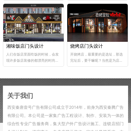
abs韧性好、不易破碎...
个层次，这样...
湘味饭店门头设计
烧烤店门头设计
人们在饭店里面吃饭的时候，会发
开烧烤店，最重要的是选址，那选
现许多饭店装修的都漂亮的时尚，
完址后，要干嘛呢？当然是为店铺
好的饭店装修，也能够...
装修了，要知道烧烤店的装修...
关于我们
西安秦唐壹号广告有限公司成立于2014年，前身为西安秦腾广告
有限公司。本公司是一家集广告工程设计、制作、安装为一体的
综合性专业广告服务商，集大型户外广告设计施工、连锁店招门