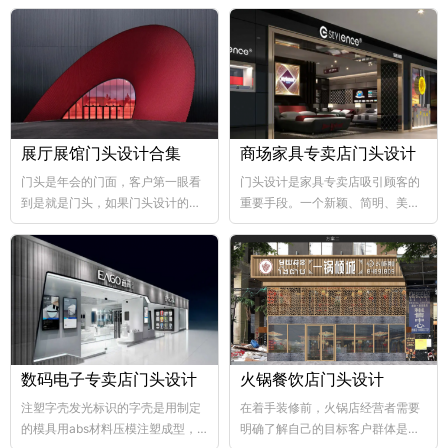
展厅展馆门头设计合集
商场家具专卖店门头设计
门头是年会的门面，客户第一眼看
门头设计是家具专卖店吸引顾客的
到是就是门头，如果门头设计的比
重要手段。一个新颖、简明、美观
较好，那年会也向...
大方的门...
数码电子专卖店门头设计
火锅餐饮店门头设计
注塑字壳发光标识的字壳是用制定
在着手装修前，火锅店经营者需要
的模具用abs材料压模注塑成型，
明确了解自己的目标客户群体是哪