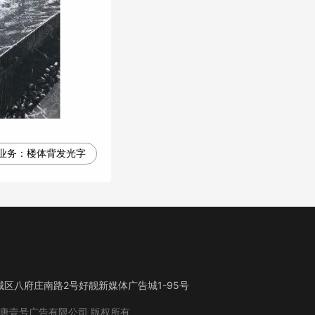
业务：
楼体背发光字
区八府庄南路2号好靓新媒体广告城1-95号
唐壹号广告有限公司
版权所有