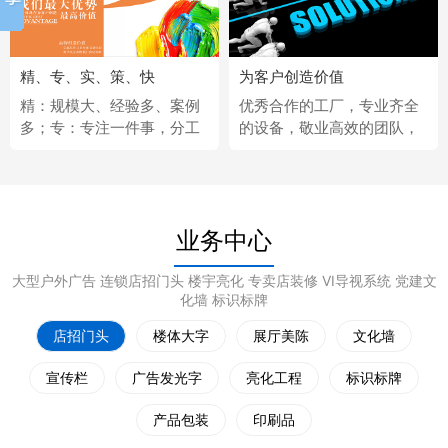
精、专、实、策、快
为客户创造价值
精：规模大、经验多、案例
优秀合作的工厂，专业齐全
多；专：专注一件事，分工
的设备，敬业高效的团队，
更细；实：化繁为简，深入
经济固定的供应商，完善热
浅出；策：听懂客户，拿出
情的售后服务。
策略；快：市场反应快、任
务完成快。
业务中心
大型户外广告 连锁店招门头 楼宇亮化 专卖店装修 VI导视系统 党建文
化墙 标识标牌
店招门头
楼体大字
展厅美陈
文化墙
宣传栏
广告发光字
亮化工程
标识标牌
产品包装
印刷品