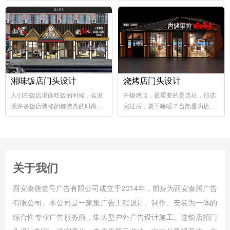
abs韧性好、不易破碎...
个层次，这样...
湘味饭店门头设计
烧烤店门头设计
人们在饭店里面吃饭的时候，会发
开烧烤店，最重要的是选址，那选
现许多饭店装修的都漂亮的时尚，
完址后，要干嘛呢？当然是为店铺
好的饭店装修，也能够...
装修了，要知道烧烤店的装修...
关于我们
西安秦唐壹号广告有限公司成立于2014年，前身为西安秦腾广告
有限公司。本公司是一家集广告工程设计、制作、安装为一体的
综合性专业广告服务商，集大型户外广告设计施工、连锁店招门