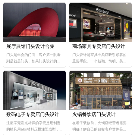
展厅展馆门头设计合集
商场家具专卖店门头设计
门头是年会的门面，客户第一眼看
门头设计是家具专卖店吸引顾客的
到是就是门头，如果门头设计的比
重要手段。一个新颖、简明、美观
较好，那年会也向...
大方的门...
数码电子专卖店门头设计
火锅餐饮店门头设计
注塑字壳发光标识的字壳是用制定
在着手装修前，火锅店经营者需要
的模具用abs材料压模注塑成型，
明确了解自己的目标客户群体是哪