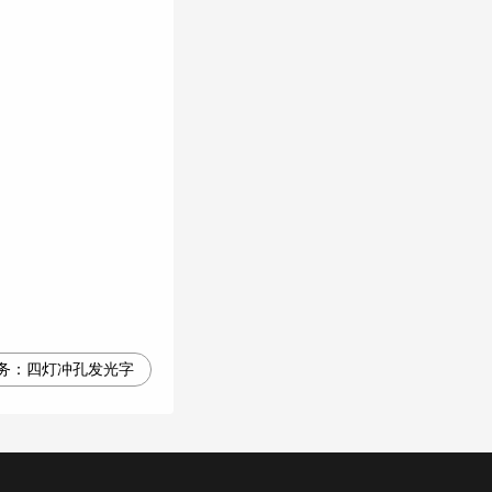
务：
四灯冲孔发光字