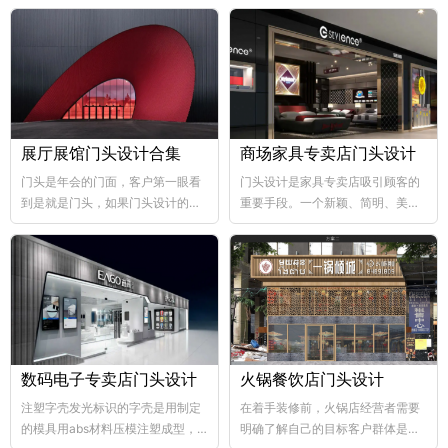
展厅展馆门头设计合集
商场家具专卖店门头设计
门头是年会的门面，客户第一眼看
门头设计是家具专卖店吸引顾客的
到是就是门头，如果门头设计的比
重要手段。一个新颖、简明、美观
较好，那年会也向...
大方的门...
数码电子专卖店门头设计
火锅餐饮店门头设计
注塑字壳发光标识的字壳是用制定
在着手装修前，火锅店经营者需要
的模具用abs材料压模注塑成型，
明确了解自己的目标客户群体是哪