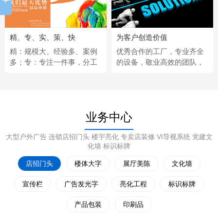
精、专、实、策、快
为客户创造价值
精：规模大、经验多、案例
优秀合作的工厂，专业齐全
多；专：专注一件事，分工
的设备，敬业高效的团队，
更细；实：化繁为简，深入
经济固定的供应商，完善热
浅出；策：听懂客户，拿出
情的售后服务。
策略；快：市场反应快、任
务完成快。
业务中心
大型户外广告 连锁店招门头 楼宇亮化 专卖店装修 VI导视系统 党建文
化墙 标识标牌
店招门头
楼体大字
展厅美陈
文化墙
宣传栏
广告发光字
亮化工程
标识标牌
产品包装
印刷品