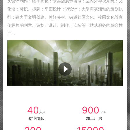
头设计制作；楼宇亮化；专卖店展示装修；室内外导视系统；文
化墙；标识、标牌；平面设计；VI设计；大型商演活动的策划执
行；致力于文明创建、美好乡村、街道社区文化、校园文化等宣
传标牌的创意、策划、设计、制作、安装等一站式服务的综合性
广...
40
900
人+
㎡+
专业团队
加工厂房