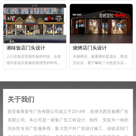
abs韧性好、不易破碎...
个层次，这样...
湘味饭店门头设计
烧烤店门头设计
人们在饭店里面吃饭的时候，会发
开烧烤店，最重要的是选址，那选
现许多饭店装修的都漂亮的时尚，
完址后，要干嘛呢？当然是为店铺
好的饭店装修，也能够...
装修了，要知道烧烤店的装修...
关于我们
西安秦唐壹号广告有限公司成立于2014年，前身为西安秦腾广告
有限公司。本公司是一家集广告工程设计、制作、安装为一体的
综合性专业广告服务商，集大型户外广告设计施工、连锁店招门