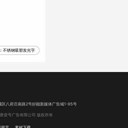
：
不锈钢吸塑发光字
区八府庄南路2号好靓新媒体广告城1-95号
唐壹号广告有限公司
版权所有
线留言
素材下载