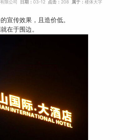
有限公司
日期：
03-12
点击：
208
属于：
楼体大字
好的宣传效果，且造价低。
别就在于围边。