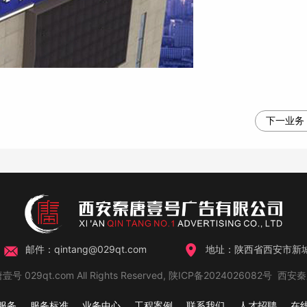
下一业务
邮件：qintang@029qt.com
地址：陕西省西安市新城
壹号 029qt.com All Rights Reserved,
陕ICP备2024026082号
西安秦
服务
服务标准
业务中心
工程案例
联系我们
人才招聘
在