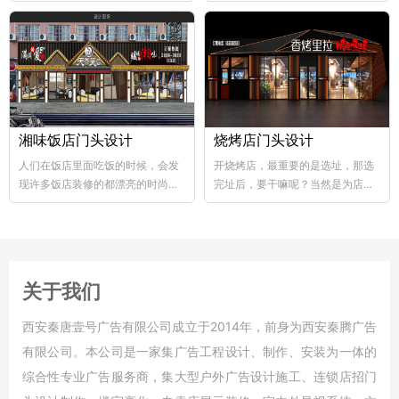
abs韧性好、不易破碎...
个层次，这样...
湘味饭店门头设计
烧烤店门头设计
人们在饭店里面吃饭的时候，会发
开烧烤店，最重要的是选址，那选
现许多饭店装修的都漂亮的时尚，
完址后，要干嘛呢？当然是为店铺
好的饭店装修，也能够...
装修了，要知道烧烤店的装修...
关于我们
西安秦唐壹号广告有限公司成立于2014年，前身为西安秦腾广告
有限公司。本公司是一家集广告工程设计、制作、安装为一体的
综合性专业广告服务商，集大型户外广告设计施工、连锁店招门