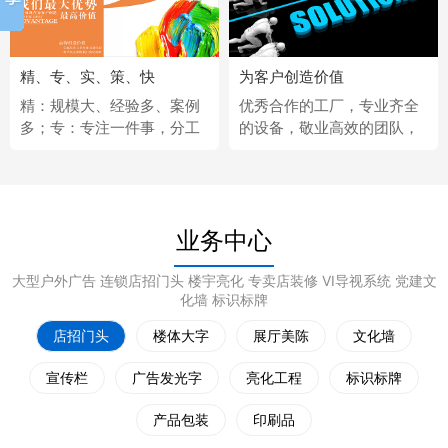
精、专、实、策、快
为客户创造价值
精：规模大、经验多、案例
优秀合作的工厂，专业齐全
多；专：专注一件事，分工
的设备，敬业高效的团队，
更细；实：化繁为简，深入
经济固定的供应商，完善热
浅出；策：听懂客户，拿出
情的售后服务。
策略；快：市场反应快、任
务完成快。
业务中心
大型户外广告 连锁店招门头 楼宇亮化 专卖店装修 VI导视系统 党建文
化墙 标识标牌
店招门头
楼体大字
展厅美陈
文化墙
宣传栏
广告发光字
亮化工程
标识标牌
产品包装
印刷品