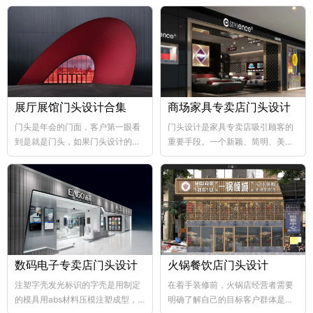
展厅展馆门头设计合集
商场家具专卖店门头设计
门头是年会的门面，客户第一眼看
门头设计是家具专卖店吸引顾客的
到是就是门头，如果门头设计的比
重要手段。一个新颖、简明、美观
较好，那年会也向...
大方的门...
数码电子专卖店门头设计
火锅餐饮店门头设计
注塑字壳发光标识的字壳是用制定
在着手装修前，火锅店经营者需要
的模具用abs材料压模注塑成型，
明确了解自己的目标客户群体是哪