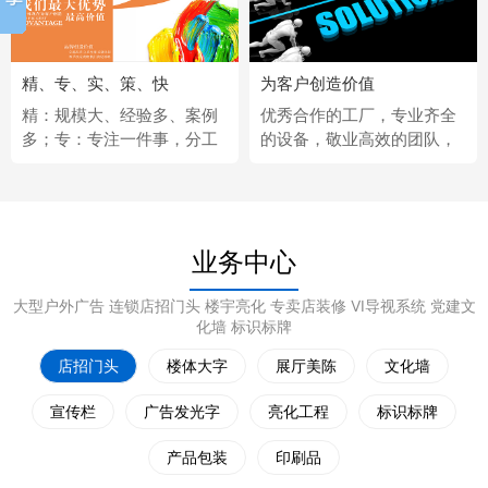
精、专、实、策、快
为客户创造价值
精：规模大、经验多、案例
优秀合作的工厂，专业齐全
多；专：专注一件事，分工
的设备，敬业高效的团队，
更细；实：化繁为简，深入
经济固定的供应商，完善热
浅出；策：听懂客户，拿出
情的售后服务。
策略；快：市场反应快、任
务完成快。
业务中心
大型户外广告 连锁店招门头 楼宇亮化 专卖店装修 VI导视系统 党建文
化墙 标识标牌
店招门头
楼体大字
展厅美陈
文化墙
宣传栏
广告发光字
亮化工程
标识标牌
产品包装
印刷品