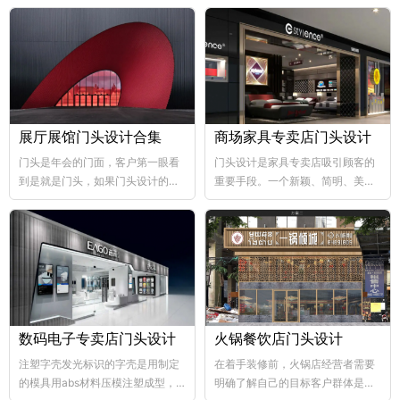
展厅展馆门头设计合集
商场家具专卖店门头设计
门头是年会的门面，客户第一眼看
门头设计是家具专卖店吸引顾客的
到是就是门头，如果门头设计的比
重要手段。一个新颖、简明、美观
较好，那年会也向...
大方的门...
数码电子专卖店门头设计
火锅餐饮店门头设计
注塑字壳发光标识的字壳是用制定
在着手装修前，火锅店经营者需要
的模具用abs材料压模注塑成型，
明确了解自己的目标客户群体是哪