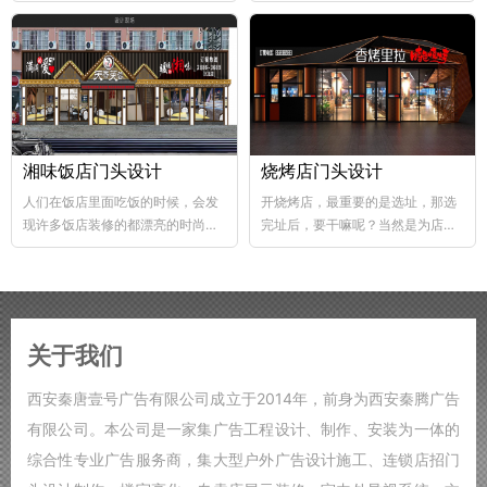
abs韧性好、不易破碎...
个层次，这样...
湘味饭店门头设计
烧烤店门头设计
人们在饭店里面吃饭的时候，会发
开烧烤店，最重要的是选址，那选
现许多饭店装修的都漂亮的时尚，
完址后，要干嘛呢？当然是为店铺
好的饭店装修，也能够...
装修了，要知道烧烤店的装修...
关于我们
西安秦唐壹号广告有限公司成立于2014年，前身为西安秦腾广告
有限公司。本公司是一家集广告工程设计、制作、安装为一体的
综合性专业广告服务商，集大型户外广告设计施工、连锁店招门