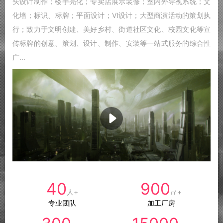
头设计制作；楼宇亮化；专卖店展示装修；室内外导视系统；文
化墙；标识、标牌；平面设计；VI设计；大型商演活动的策划执
行；致力于文明创建、美好乡村、街道社区文化、校园文化等宣
传标牌的创意、策划、设计、制作、安装等一站式服务的综合性
广...
40
900
人+
㎡+
专业团队
加工厂房