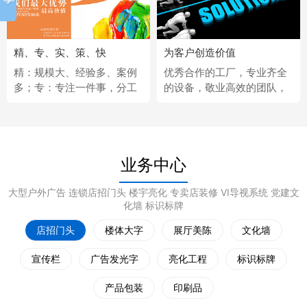
精、专、实、策、快
为客户创造价值
精：规模大、经验多、案例
优秀合作的工厂，专业齐全
多；专：专注一件事，分工
的设备，敬业高效的团队，
更细；实：化繁为简，深入
经济固定的供应商，完善热
浅出；策：听懂客户，拿出
情的售后服务。
策略；快：市场反应快、任
务完成快。
业务中心
大型户外广告 连锁店招门头 楼宇亮化 专卖店装修 VI导视系统 党建文
化墙 标识标牌
店招门头
楼体大字
展厅美陈
文化墙
宣传栏
广告发光字
亮化工程
标识标牌
产品包装
印刷品