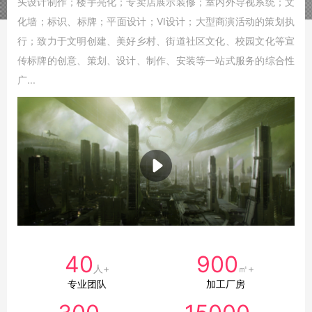
头设计制作；楼宇亮化；专卖店展示装修；室内外导视系统；文
化墙；标识、标牌；平面设计；VI设计；大型商演活动的策划执
行；致力于文明创建、美好乡村、街道社区文化、校园文化等宣
传标牌的创意、策划、设计、制作、安装等一站式服务的综合性
广...
40
900
人+
㎡+
专业团队
加工厂房