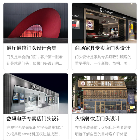
展厅展馆门头设计合集
商场家具专卖店门头设计
门头是年会的门面，客户第一眼看
门头设计是家具专卖店吸引顾客的
到是就是门头，如果门头设计的比
重要手段。一个新颖、简明、美观
较好，那年会也向...
大方的门...
数码电子专卖店门头设计
火锅餐饮店门头设计
注塑字壳发光标识的字壳是用制定
在着手装修前，火锅店经营者需要
的模具用abs材料压模注塑成型，
明确了解自己的目标客户群体是哪