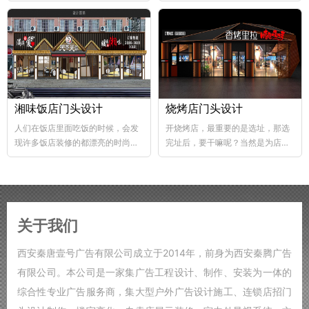
abs韧性好、不易破碎...
个层次，这样...
湘味饭店门头设计
烧烤店门头设计
人们在饭店里面吃饭的时候，会发
开烧烤店，最重要的是选址，那选
现许多饭店装修的都漂亮的时尚，
完址后，要干嘛呢？当然是为店铺
好的饭店装修，也能够...
装修了，要知道烧烤店的装修...
关于我们
西安秦唐壹号广告有限公司成立于2014年，前身为西安秦腾广告
有限公司。本公司是一家集广告工程设计、制作、安装为一体的
综合性专业广告服务商，集大型户外广告设计施工、连锁店招门