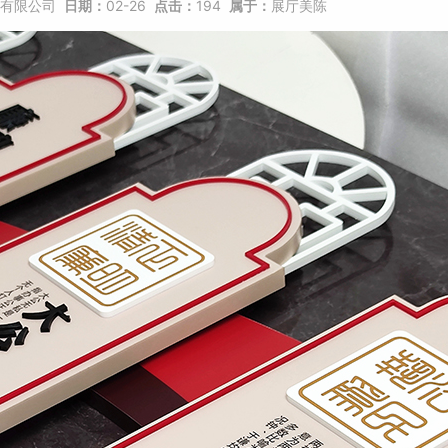
有限公司
日期：
02-26
点击：
194
属于：
展厅美陈