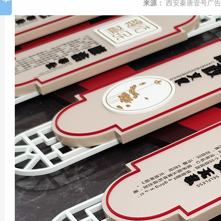
来源：
西安秦唐壹号广告