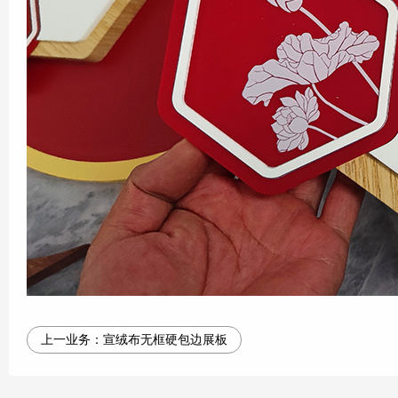
上一业务：
宣绒布无框硬包边展板