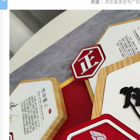
来源：
西安秦唐壹号广告