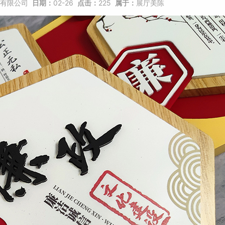
有限公司
日期：
02-26
点击：
225
属于：
展厅美陈