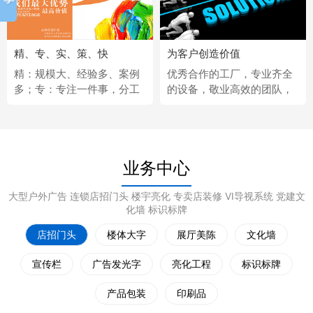
精、专、实、策、快
为客户创造价值
精：规模大、经验多、案例
优秀合作的工厂，专业齐全
多；专：专注一件事，分工
的设备，敬业高效的团队，
更细；实：化繁为简，深入
经济固定的供应商，完善热
浅出；策：听懂客户，拿出
情的售后服务。
策略；快：市场反应快、任
务完成快。
业务中心
大型户外广告 连锁店招门头 楼宇亮化 专卖店装修 VI导视系统 党建文
化墙 标识标牌
店招门头
楼体大字
展厅美陈
文化墙
宣传栏
广告发光字
亮化工程
标识标牌
产品包装
印刷品