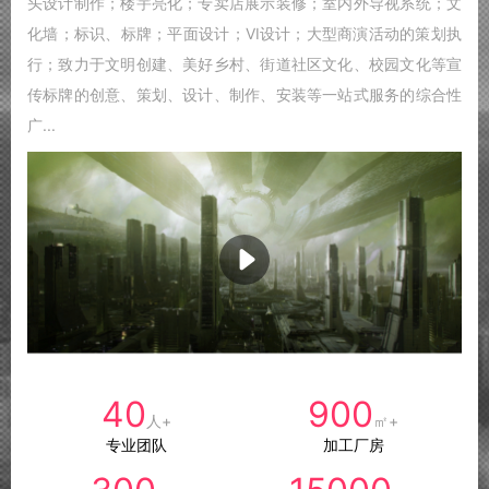
头设计制作；楼宇亮化；专卖店展示装修；室内外导视系统；文
化墙；标识、标牌；平面设计；VI设计；大型商演活动的策划执
行；致力于文明创建、美好乡村、街道社区文化、校园文化等宣
传标牌的创意、策划、设计、制作、安装等一站式服务的综合性
广...
40
900
人+
㎡+
专业团队
加工厂房