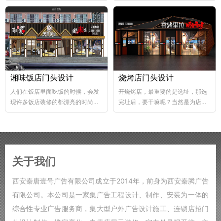
abs韧性好、不易破碎...
个层次，这样...
湘味饭店门头设计
烧烤店门头设计
人们在饭店里面吃饭的时候，会发
开烧烤店，最重要的是选址，那选
现许多饭店装修的都漂亮的时尚，
完址后，要干嘛呢？当然是为店铺
好的饭店装修，也能够...
装修了，要知道烧烤店的装修...
关于我们
西安秦唐壹号广告有限公司成立于2014年，前身为西安秦腾广告
有限公司。本公司是一家集广告工程设计、制作、安装为一体的
综合性专业广告服务商，集大型户外广告设计施工、连锁店招门