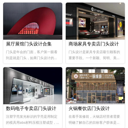
展厅展馆门头设计合集
商场家具专卖店门头设计
门头是年会的门面，客户第一眼看
门头设计是家具专卖店吸引顾客的
到是就是门头，如果门头设计的比
重要手段。一个新颖、简明、美观
较好，那年会也向...
大方的门...
数码电子专卖店门头设计
火锅餐饮店门头设计
注塑字壳发光标识的字壳是用制定
在着手装修前，火锅店经营者需要
的模具用abs材料压模注塑成型，
明确了解自己的目标客户群体是哪