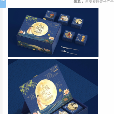
来源：
西安秦唐壹号广告